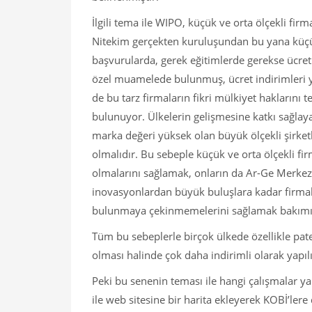
İlgili tema ile WIPO, küçük ve orta ölçekli fi
Nitekim gerçekten kuruluşundan bu yana küçük 
başvurularda, gerek eğitimlerde gerekse ücretl
özel muamelede bulunmuş, ücret indirimleri ya
de bu tarz firmaların fikri mülkiyet haklarını
bulunuyor. Ülkelerin gelişmesine katkı sağla
marka değeri yüksek olan büyük ölçekli şirke
olmalıdır. Bu sebeple küçük ve orta ölçekli fi
olmalarını sağlamak, onların da Ar-Ge Merkezi
inovasyonlardan büyük buluşlara kadar firmaları
bulunmaya çekinmemelerini sağlamak bakımı
Tüm bu sebeplerle birçok ülkede özellikle pate
olması halinde çok daha indirimli olarak yapıl
Peki bu senenin teması ile hangi çalışmalar ya
ile web sitesine bir harita ekleyerek KOBİ’lere 