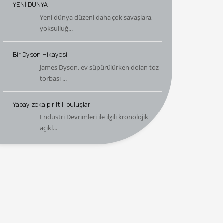
YENİ DÜNYA
Yeni dünya düzeni daha çok savaşlara,
yoksulluğ...
Bir Dyson Hikayesi
James Dyson, ev süpürülürken dolan toz
torbası ...
Yapay zeka pırıltılı buluşlar
Endüstri Devrimleri ile ilgili kronolojik
açıkl...