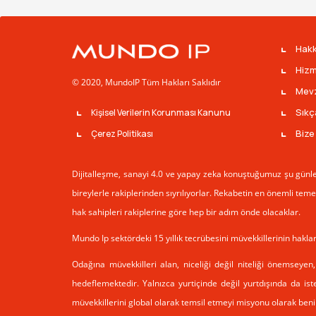
Hakk
Hizm
© 2020, MundoIP Tüm Hakları Saklıdır
Mev
Sıkç
Kişisel Verilerin Korunması Kanunu
Bize
Çerez Politikası
Dijitalleşme, sanayi 4.0 ve yapay zeka konuştuğumuz şu günlerd
bireylerle rakiplerinden sıyrılıyorlar. Rekabetin en önemli teme
hak sahipleri rakiplerine göre hep bir adım önde olacaklar.
Mundo Ip sektördeki 15 yıllık tecrübesini müvekkillerinin hakla
Odağına müvekkilleri alan, niceliği değil niteliği önemseye
hedeflemektedir. Yalnızca yurtiçinde değil yurtdışında da ist
müvekkillerini global olarak temsil etmeyi misyonu olarak ben