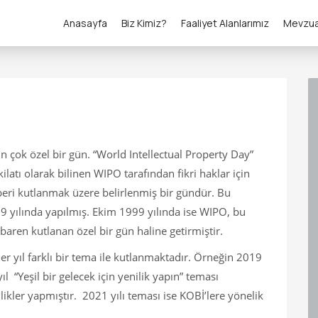
Anasayfa
Biz Kimiz?
Faaliyet Alanlarımız
Mevzu
çin çok özel bir gün. “World Intellectual Property Day”
latı olarak bilinen WIPO tarafından fikri haklar için
beri kutlanmak üzere belirlenmiş bir gündür. Bu
 yılında yapılmış. Ekim 1999 yılında ise WIPO, bu
baren kutlanan özel bir gün haline getirmiştir.
r yıl farklı bir tema ile kutlanmaktadır. Örneğin 2019
ıl “Yeşil bir gelecek için yenilik yapın” teması
ikler yapmıştır. 2021 yılı teması ise KOBİ’lere yönelik