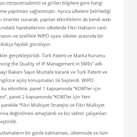
.int/post/submit) ve girilen bilgilere göre hangi
eme yapılması sağlanmıştır. Ayrıca ülkelere belirlediği
ı öneriler sunarak, yapılan etkinliklerin de kendi web
kındalık hareketlerinin ülkelerde Fikri Hakların canlı
asını ve özellikle WIPO üyesi ülkeler arasında bir
ldukça faydalı görülüyor.
likler gerçekleştirildi. Türk Patent ve Marka Kurumu
ing the Quality of IP Management in SMEs” adlı
anayi Bakanı Sayın Mustafa Varank ve Türk Patent ve
ilizce açılış konuşmaları ile başlandı. WIPO
 bu etkinlikte, panel 1 kapsamında “KOBİ’ler için
mesi”, panel 2 kapsamında “KOBİ’ler için Yeni
anelde “Fikri Mülkiyet Stratejisi ve Fikri Mülkiyet
ına değinilmesi amaçlandı ve biz sektör çalışanları
ştirildi.
 kutlamaların bir günle kalmaması, ülkemizde ve tüm