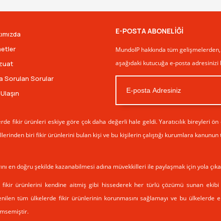
E-POSTA ABONELİĞİ
ımızda
etler
MundoIP hakkında tüm gelişmelerden, f
aşağıdaki kutucuğa e-posta adresinizi
zuat
a Sorulan Sorular
 Ulaşın
e fikir ürünleri eskiye göre çok daha değerli hale geldi. Yaratıcılık bireyleri ön
llerinden biri fikir ürünlerini bulan kişi ve bu kişilerin çalıştığı kurumlara kanunu
rını en doğru şekilde kazanabilmesi adına müvekkilleri ile paylaşmak için yola çıka
n, fikir ürünlerini kendine aitmiş gibi hissederek her türlü çözümü sunan ekib
enilen tüm ülkelerde fikir ürünlerinin korunmasını sağlamayı ve bu ülkelerde eld
imsemiştir.