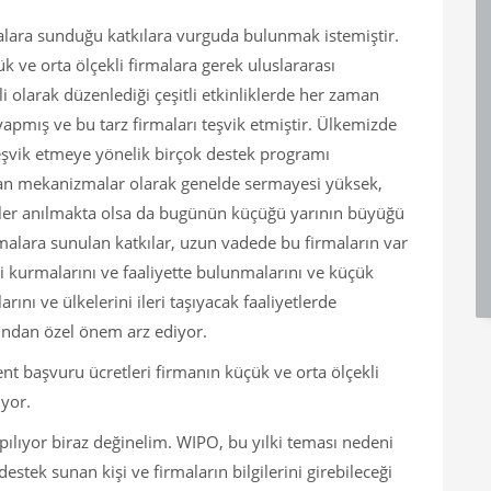
rmalara sunduğu katkılara vurguda bulunmak istemiştir.
ve orta ölçekli firmalara gerek uluslararası
i olarak düzenlediği çeşitli etkinliklerde her zaman
pmış ve bu tarz firmaları teşvik etmiştir. Ülkemizde
 teşvik etmeye yönelik birçok destek programı
yan mekanizmalar olarak genelde sermayesi yüksek,
tler anılmakta olsa da bugünün küçüğü yarının büyüğü
rmalara sunulan katkılar, uzun vadede bu firmaların var
 kurmalarını ve faaliyette bulunmalarını ve küçük
nı ve ülkelerini ileri taşıyacak faaliyetlerde
ndan özel önem arz ediyor.
nt başvuru ücretleri firmanın küçük ve orta ölçekli
ıyor.
pılıyor biraz değinelim. WIPO, bu yılki teması nedeni
destek sunan kişi ve firmaların bilgilerini girebileceği