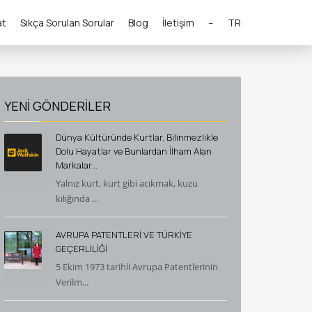
at
Sıkça Sorulan Sorular
Blog
İletişim
–
TR
YENİ GÖNDERİLER
Dünya Kültüründe Kurtlar, Bilinmezlikle
Dolu Hayatlar ve Bunlardan İlham Alan
Markalar…
Yalnız kurt, kurt gibi acıkmak, kuzu
kılığında ...
AVRUPA PATENTLERİ VE TÜRKİYE
GEÇERLİLİĞİ
5 Ekim 1973 tarihli Avrupa Patentlerinin
Verilm...