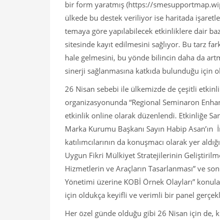
bir form yaratmış (https://smesupportmap.wipo
ülkede bu destek veriliyor ise haritada işaretl
temaya göre yapılabilecek etkinliklere dair baz
sitesinde kayıt edilmesini sağlıyor. Bu tarz far
hale gelmesini, bu yönde bilincin daha da artm
sinerji sağlanmasına katkıda bulunduğu için o
26 Nisan sebebi ile ülkemizde de çeşitli etkin
organizasyonunda “Regional Seminaron Enhanc
etkinlik online olarak düzenlendi. Etkinliğe S
Marka Kurumu Başkanı Sayın Habip Asan’ın İng
katılımcılarının da konuşmacı olarak yer aldığı
Uygun Fikri Mülkiyet Stratejilerinin Geliştiril
Hizmetlerin ve Araçların Tasarlanması” ve son p
Yönetimi üzerine KOBİ Örnek Olayları” konular
için oldukça keyifli ve verimli bir panel gerçekle
Her özel günde olduğu gibi 26 Nisan için de,