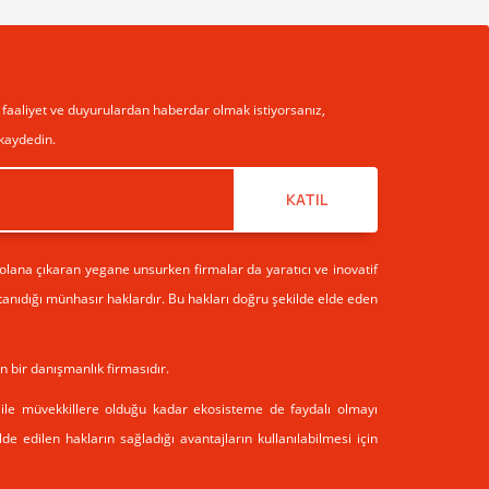
aaliyet ve duyurulardan haberdar olmak istiyorsanız,
 kaydedin.
KATIL
 olana çıkaran yegane unsurken firmalar da yaratıcı ve inovatif
n tanıdığı münhasır haklardır. Bu hakları doğru şekilde elde eden
n bir danışmanlık firmasıdır.
i ile müvekkillere olduğu kadar ekosisteme de faydalı olmayı
e edilen hakların sağladığı avantajların kullanılabilmesi için